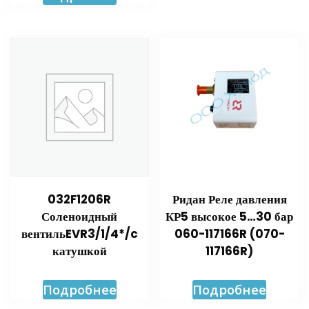
032F1206R
Ридан Реле давления
Соленоидный
КР5 высокое 5…30 бар
вентильEVR3/1/4*/c
060-117166R (070-
катушкой
117166R)
Подробнее
Подробнее