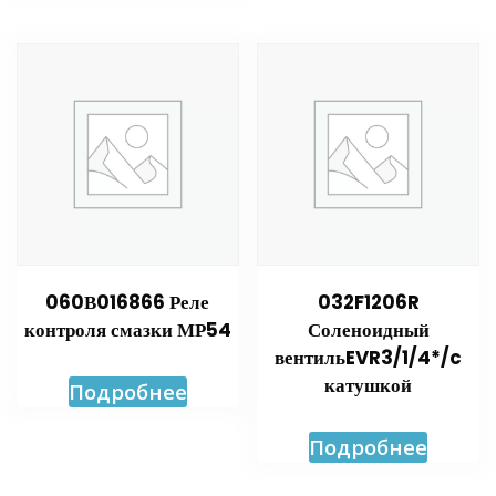
060В016866 Реле
032F1206R
контроля смазки МР54
Соленоидный
вентильEVR3/1/4*/c
катушкой
Подробнее
Подробнее