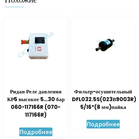
Ридан Реле давления
Фильтр-осушительный
КР5 высокое 5…30 бар
DFL032.5S(023В9003R)
060-117166R (070-
5/16*(8 мм)пайка
117166R)
Подробнее
Подробнее