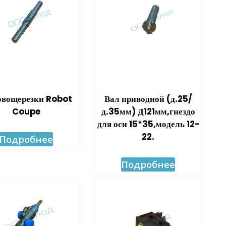
овощерезки Robot
Вал приводной (д.25/
Coupe
д.35мм) Д121мм,гнездо
для оси 15*35,модель 12-
22.
Подробнее
Подробнее