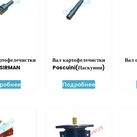
артофелечистки
Вал картофелечистки
Вал 
 SIRMAN
Poscuini(Паскуини)
робнее
Подробнее