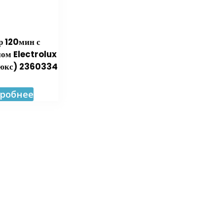
р 120мин с
ом Electrolux
люкс) 2360334
робнее