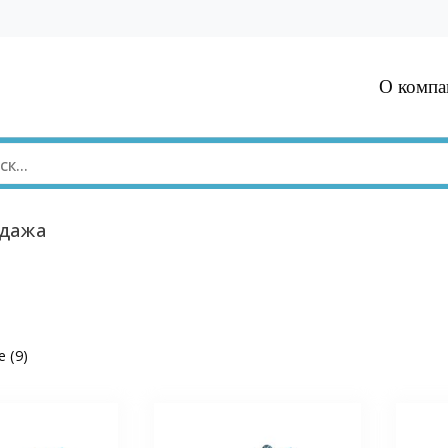
О компа
дажа
 (9)