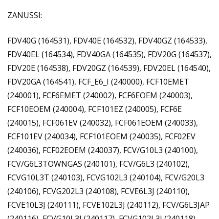
ZANUSSI:
FDV40G (164531), FDV40E (164532), FDV40GZ (164533),
FDV40EL (164534), FDV40GA (164535), FDV20G (164537),
FDV20E (164538), FDV20GZ (164539), FDV20EL (164540),
FDV20GA (164541), FCF_E6_I (240000), FCF10EMET
(240001), FCF6EMET (240002), FCF6EOEM (240003),
FCF10EOEM (240004), FCF101EZ (240005), FCF6E
(240015), FCF061EV (240032), FCF061EOEM (240033),
FCF101EV (240034), FCF101EOEM (240035), FCF02EV
(240036), FCF02EOEM (240037), FCV/G10L3 (240100),
FCV/G6L3TOWNGAS (240101), FCV/G6L3 (240102),
FCVG10L3T (240103), FCVG102L3 (240104), FCV/G20L3
(240106), FCVG202L3 (240108), FCVE6L3J (240110),
FCVE10L3J (240111), FCVE102L3J (240112), FCV/G6L3JAP
(240116), FCVG10L3J (240117), FCVG102L3J (240118),