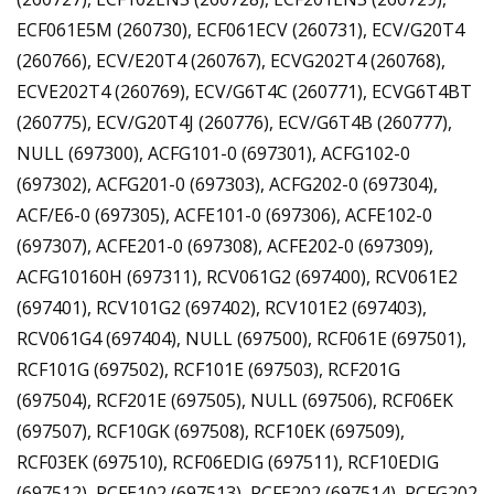
ECF061E5M (260730), ECF061ECV (260731), ECV/G20T4
(260766), ECV/E20T4 (260767), ECVG202T4 (260768),
ECVE202T4 (260769), ECV/G6T4C (260771), ECVG6T4BT
(260775), ECV/G20T4J (260776), ECV/G6T4B (260777),
NULL (697300), ACFG101-0 (697301), ACFG102-0
(697302), ACFG201-0 (697303), ACFG202-0 (697304),
ACF/E6-0 (697305), ACFE101-0 (697306), ACFE102-0
(697307), ACFE201-0 (697308), ACFE202-0 (697309),
ACFG10160H (697311), RCV061G2 (697400), RCV061E2
(697401), RCV101G2 (697402), RCV101E2 (697403),
RCV061G4 (697404), NULL (697500), RCF061E (697501),
RCF101G (697502), RCF101E (697503), RCF201G
(697504), RCF201E (697505), NULL (697506), RCF06EK
(697507), RCF10GK (697508), RCF10EK (697509),
RCF03EK (697510), RCF06EDIG (697511), RCF10EDIG
(697512), RCFE102 (697513), RCFE202 (697514), RCFG202