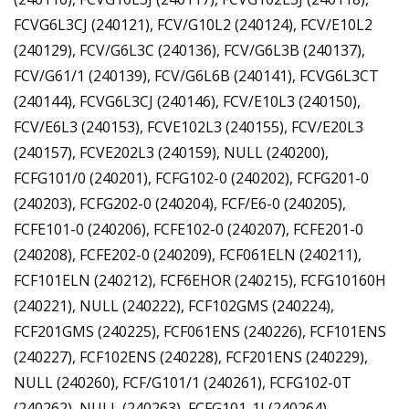
FCVG6L3CJ (240121), FCV/G10L2 (240124), FCV/E10L2
(240129), FCV/G6L3C (240136), FCV/G6L3B (240137),
FCV/G61/1 (240139), FCV/G6L6B (240141), FCVG6L3CT
(240144), FCVG6L3CJ (240146), FCV/E10L3 (240150),
FCV/E6L3 (240153), FCVE102L3 (240155), FCV/E20L3
(240157), FCVE202L3 (240159), NULL (240200),
FCFG101/0 (240201), FCFG102-0 (240202), FCFG201-0
(240203), FCFG202-0 (240204), FCF/E6-0 (240205),
FCFE101-0 (240206), FCFE102-0 (240207), FCFE201-0
(240208), FCFE202-0 (240209), FCF061ELN (240211),
FCF101ELN (240212), FCF6EHOR (240215), FCFG10160H
(240221), NULL (240222), FCF102GMS (240224),
FCF201GMS (240225), FCF061ENS (240226), FCF101ENS
(240227), FCF102ENS (240228), FCF201ENS (240229),
NULL (240260), FCF/G101/1 (240261), FCFG102-0T
(240262), NULL (240263), FCFG101-1J (240264),