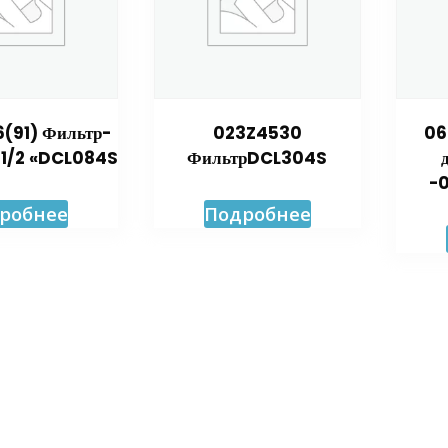
(91) Фильтр-
023Z4530
06
 1/2 «DCL084S
ФильтрDCL304S
-0
робнее
Подробнее