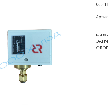
060-1
Артику
КАТЕГ
ЗАП
ОБО