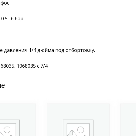
нфос
0.5…6 бар.
 давления: 1/4 дюйма под отбортовку.
68035, 1068035 с 7/4
ие