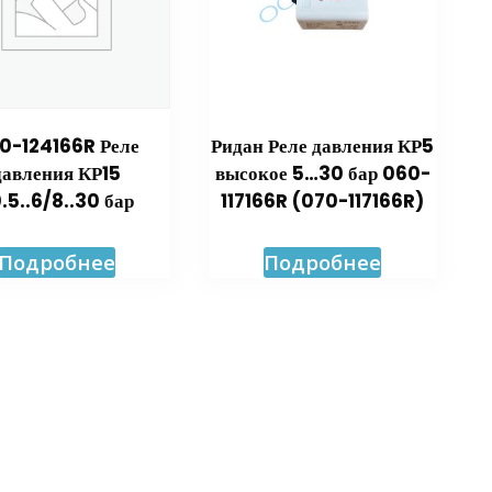
0-124166R Реле
Ридан Реле давления КР5
давления КР15
высокое 5…30 бар 060-
.5..6/8..30 бар
117166R (070-117166R)
Подробнее
Подробнее