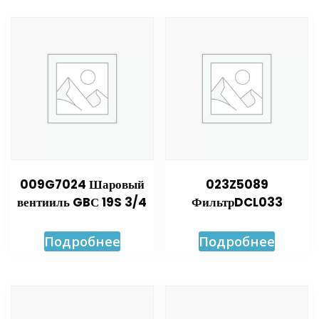
009G7024 Шаровый
023Z5089
вентииль GBС 19S 3/4
ФильтрDCL033
Подробнее
Подробнее