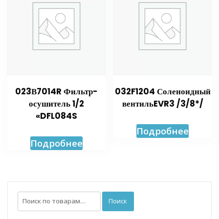
023В7014R Фильтр-
032F1204 Соленоидный
осушитель 1/2
вентильEVR3 /3/8*/
«DFL084S
Подробнее
Подробнее
Искать:
Поиск