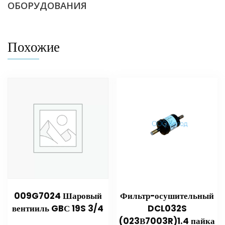
ОБОРУДОВАНИЯ
Похожие
009G7024 Шаровый
Фильтр-осушительный
вентииль GBС 19S 3/4
DCL032S
(023В7003R)1.4 пайка