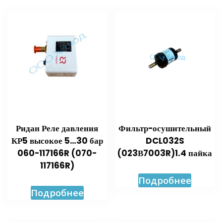
Ридан Реле давления
Фильтр-осушительный
КР5 высокое 5…30 бар
DCL032S
060-117166R (070-
(023В7003R)1.4 пайка
117166R)
Подробнее
Подробнее