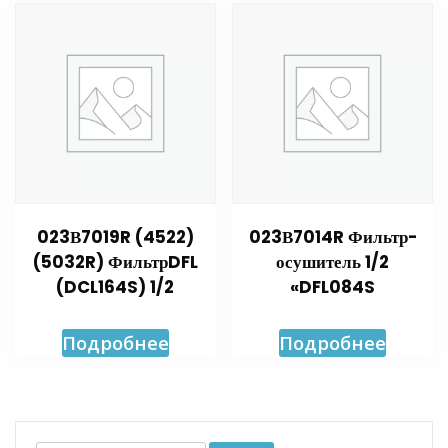
023В7019R (4522)
023В7014R Фильтр-
(5032R) ФильтрDFL
осушитель 1/2
(DCL164S) 1/2
«DFL084S
Подробнее
Подробнее