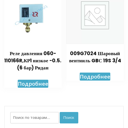
Реле давления 060-
009G7024 Шаровый
110166R,КР1 низкое -0.5.
вентииль GBС 19S 3/4
(6 бар) Ридан
Подробнее
Подробнее
Искать:
Поиск