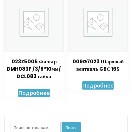
023Z5005 Фильтр
009G7023 Шаровый
DMH083F /3/8*10мм/
вентииль GBС 16S
DCL083 гайка
Подробнее
Подробнее
Искать:
Поиск