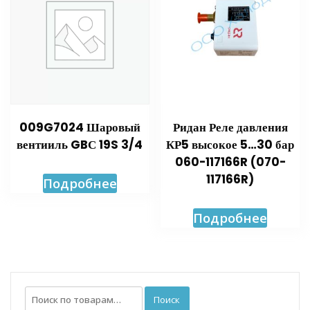
009G7024 Шаровый
Ридан Реле давления
вентииль GBС 19S 3/4
КР5 высокое 5…30 бар
060-117166R (070-
117166R)
Подробнее
Подробнее
Искать:
Поиск