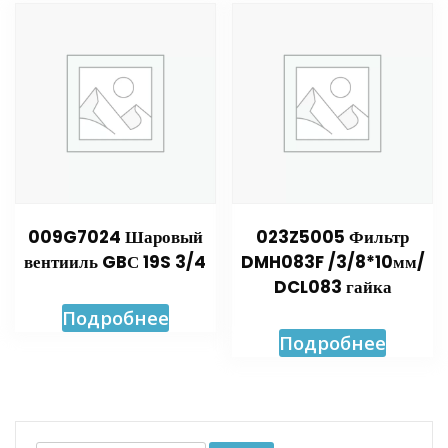
009G7024 Шаровый
023Z5005 Фильтр
вентииль GBС 19S 3/4
DMH083F /3/8*10мм/
DCL083 гайка
Подробнее
Подробнее