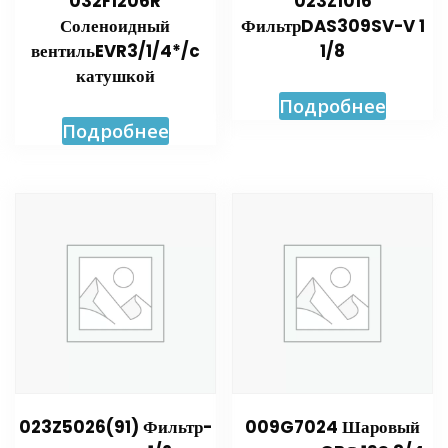
032F1206R
023Z1016
Соленоидный
ФильтрDAS309SV-V 1
вентильEVR3/1/4*/c
1/8
катушкой
Подробнее
Подробнее
023Z5026(91) Фильтр-
009G7024 Шаровый