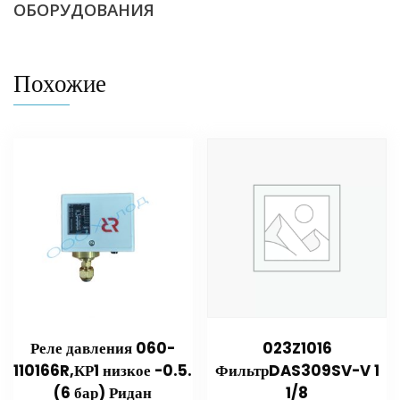
ОБОРУДОВАНИЯ
Похожие
Реле давления 060-
023Z1016
110166R,КР1 низкое -0.5.
ФильтрDAS309SV-V 1
(6 бар) Ридан
1/8