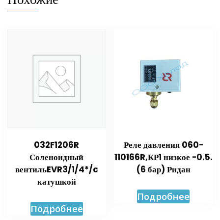
032F1206R
Реле давления 060-
Соленоидный
110166R,КР1 низкое -0.5.
вентильEVR3/1/4*/c
(6 бар) Ридан
катушкой
Подробнее
Подробнее