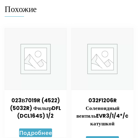
Похожие
023В7019R (4522)
032F1206R
(5032R) ФильтрDFL
Соленоидный
(DCL164S) 1/2
вентильEVR3/1/4*/c
катушкой
Подробнее