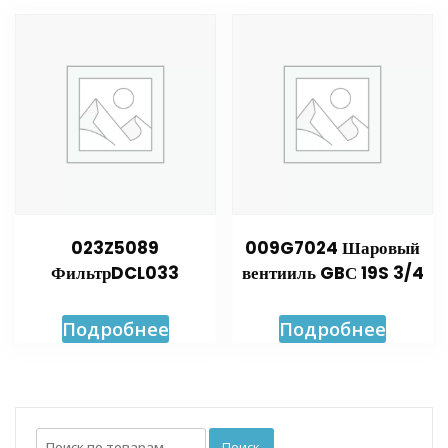
023Z5089
009G7024 Шаровый
ФильтрDCL033
вентииль GBС 19S 3/4
Подробнее
Подробнее
Искать:
Поиск