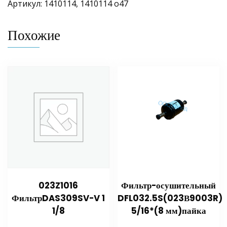
Артикул: 1410114, 1410114 о47
Похожие
023Z1016
Фильтр-осушительный
ФильтрDAS309SV-V 1
DFL032.5S(023В9003R)
1/8
5/16*(8 мм)пайка