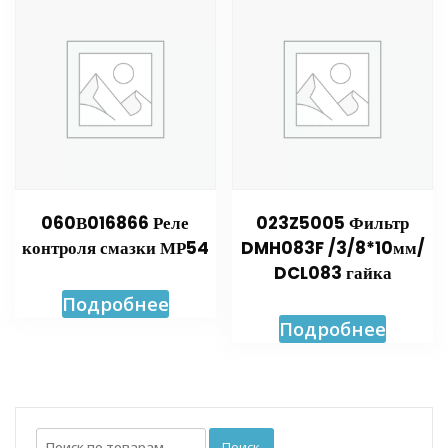
060В016866 Реле
023Z5005 Фильтр
контроля смазки МР54
DMH083F /3/8*10мм/
DCL083 гайка
Подробнее
Подробнее
Искать:
Поиск