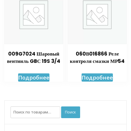
009G7024 Шаровый
060В016866 Реле
вентииль GBС 19S 3/4
контроля смазки МР54
Подробнее
Подробнее
Искать:
Поиск