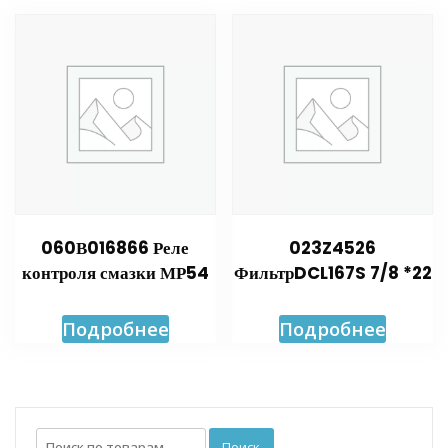
060В016866 Реле
023Z4526
контроля смазки МР54
ФильтрDCL167S 7/8 *22
Подробнее
Подробнее
Искать:
Поиск