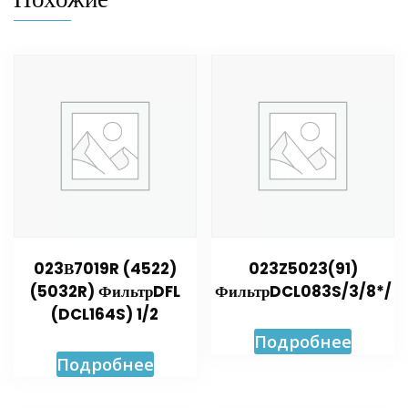
023В7019R (4522)
023Z5023(91)
(5032R) ФильтрDFL
ФильтрDCL083S/3/8*/
(DCL164S) 1/2
Подробнее
Подробнее