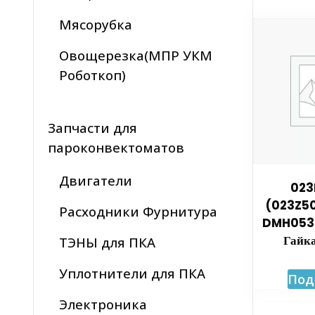
Мясорубка
Овощерезка(МПР УКМ
Роботкоп)
Запчасти для
пароконвектоматов
Двигатели
023
(023Z50
Расходники Фурнитура
DMH053F
Гайк
ТЭНЫ для ПКА
Уплотнители для ПКА
Под
Электроника