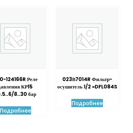
0-124166R Реле
023В7014R Фильтр-
давления КР15
осушитель 1/2 «DFL084S
.5..6/8..30 бар
Подробнее
Подробнее