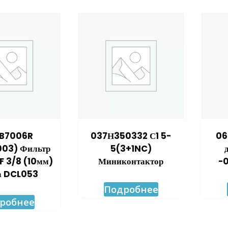
B7006R
037Н350332 С1 5-
06
03) Фильтр
5(3+1NC)
 3/8 (10мм)
Миниконтактор
-0
а DCL053
Подробнее
робнее