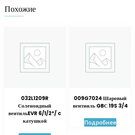
Похожие
032L1209R
009G7024 Шаровый
Соленоидный
вентииль GBС 19S 3/4
вентильEVR 6/1/2*/ c
катушкой
Подробнее