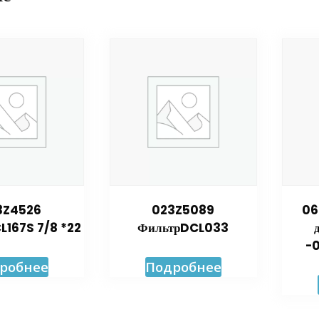
3Z4526
023Z5089
06
L167S 7/8 *22
ФильтрDCL033
-0
робнее
Подробнее