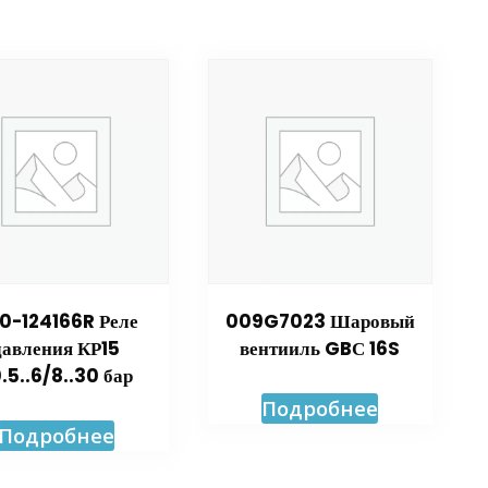
0-124166R Реле
009G7023 Шаровый
давления КР15
вентииль GBС 16S
.5..6/8..30 бар
Подробнее
Подробнее