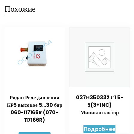
Похожие
Ридан Реле давления
037Н350332 С1 5-
КР5 высокое 5…30 бар
5(3+1NC)
060-117166R (070-
Миниконтактор
117166R)
Подробнее