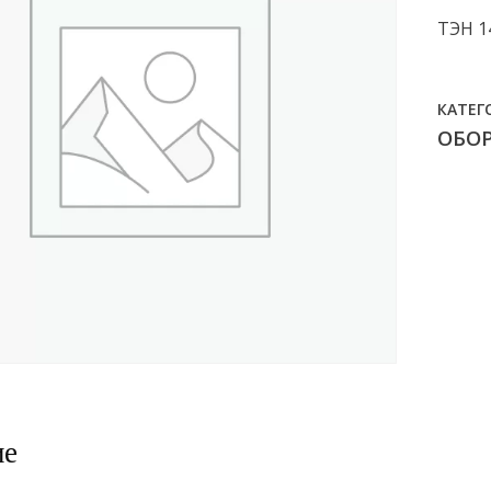
ТЭН 14
КАТЕГ
ОБО
ие