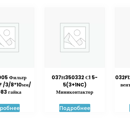
05 Фильтр
037Н350332 С1 5-
032F1
 /3/8*10мм/
5(3+1NC)
вен
83 гайка
Миниконтактор
робнее
Подробнее