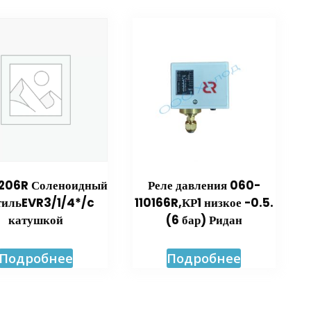
206R Соленоидный
Реле давления 060-
тильEVR3/1/4*/c
110166R,КР1 низкое -0.5.
катушкой
(6 бар) Ридан
Подробнее
Подробнее