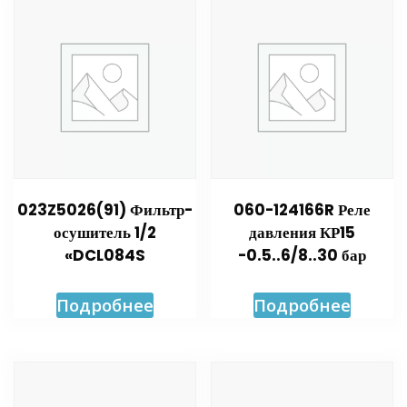
023Z5026(91) Фильтр-
060-124166R Реле
осушитель 1/2
давления КР15
«DCL084S
-0.5..6/8..30 бар
Подробнее
Подробнее