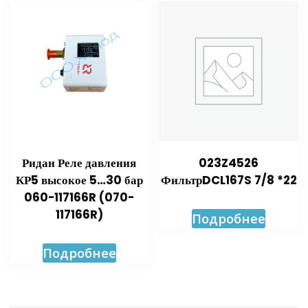
Ридан Реле давления
023Z4526
КР5 высокое 5…30 бар
ФильтрDCL167S 7/8 *22
060-117166R (070-
117166R)
Подробнее
Подробнее