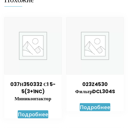
037Н350332 С1 5-
023Z4530
5(3+1NC)
ФильтрDCL304S
Миниконтактор
Подробнее
Подробнее