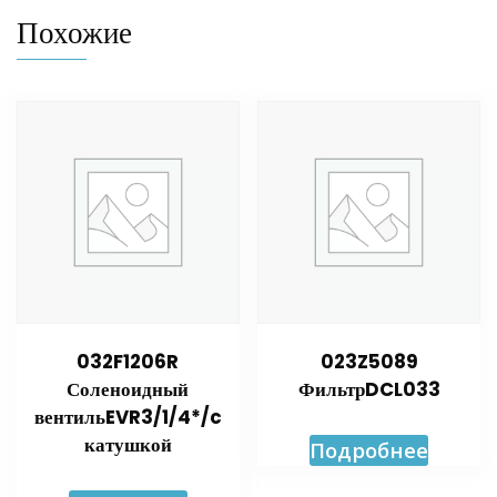
Похожие
032F1206R
023Z5089
Соленоидный
ФильтрDCL033
вентильEVR3/1/4*/c
катушкой
Подробнее