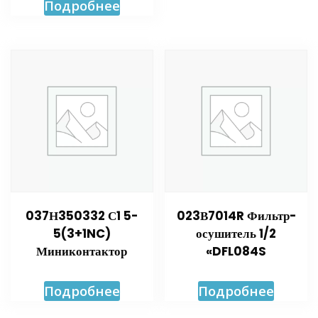
Подробнее
037Н350332 С1 5-
023В7014R Фильтр-
5(3+1NC)
осушитель 1/2
Миниконтактор
«DFL084S
Подробнее
Подробнее