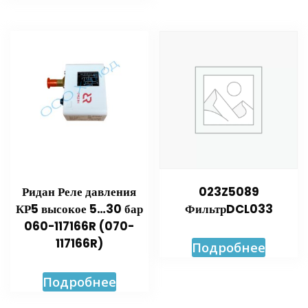
Ридан Реле давления
023Z5089
КР5 высокое 5…30 бар
ФильтрDCL033
060-117166R (070-
117166R)
Подробнее
Подробнее