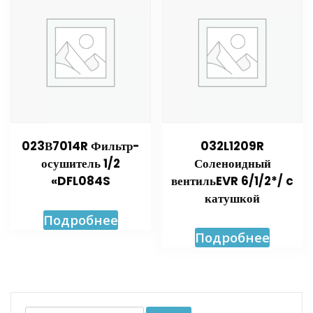
023В7014R Фильтр-
032L1209R
осушитель 1/2
Соленоидный
«DFL084S
вентильEVR 6/1/2*/ c
катушкой
Подробнее
Подробнее