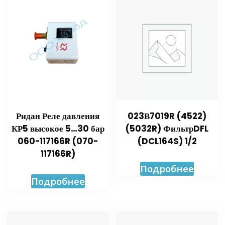
Ридан Реле давления
023В7019R (4522)
КР5 высокое 5…30 бар
(5032R) ФильтрDFL
060-117166R (070-
(DCL164S) 1/2
117166R)
Подробнее
Подробнее