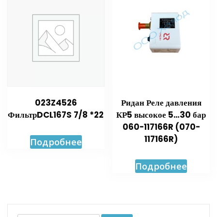
023Z4526
Ридан Реле давления
ФильтрDCL167S 7/8 *22
КР5 высокое 5…30 бар
060-117166R (070-
117166R)
Подробнее
Подробнее