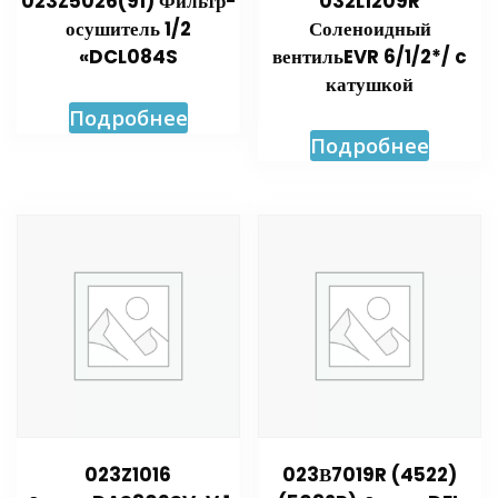
023Z5026(91) Фильтр-
032L1209R
осушитель 1/2
Соленоидный
«DCL084S
вентильEVR 6/1/2*/ c
катушкой
Подробнее
Подробнее
023Z1016
023В7019R (4522)