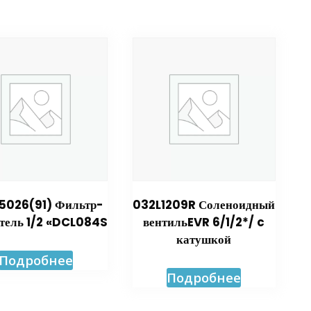
5026(91) Фильтр-
032L1209R Соленоидный
тель 1/2 «DCL084S
вентильEVR 6/1/2*/ c
катушкой
Подробнее
Подробнее