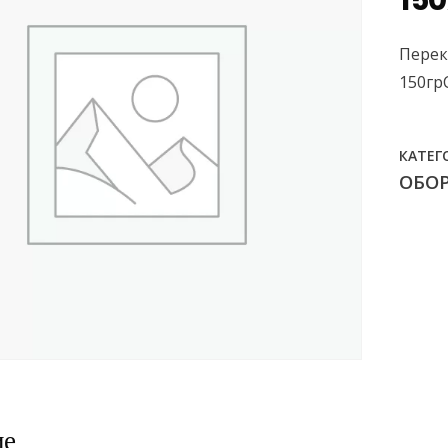
15
Перек
150гр
КАТЕГ
ОБО
ие