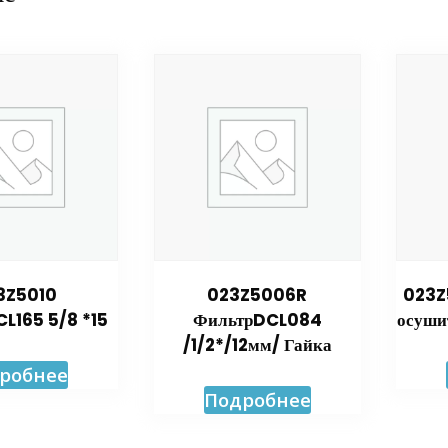
3Z5010
023Z5006R
023Z
L165 5/8 *15
ФильтрDCL084
осуши
/1/2*/12мм/ Гайка
робнее
Подробнее