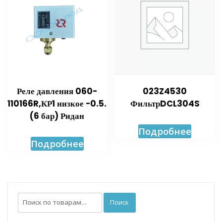
Реле давления 060-
023Z4530
110166R,КР1 низкое -0.5.
ФильтрDCL304S
(6 бар) Ридан
Подробнее
Подробнее
Искать:
Поиск