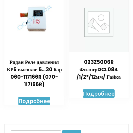
Ридан Реле давления
023Z5006R
КР5 высокое 5…30 бар
ФильтрDCL084
060-117166R (070-
/1/2*/12мм/ Гайка
117166R)
Подробнее
Подробнее