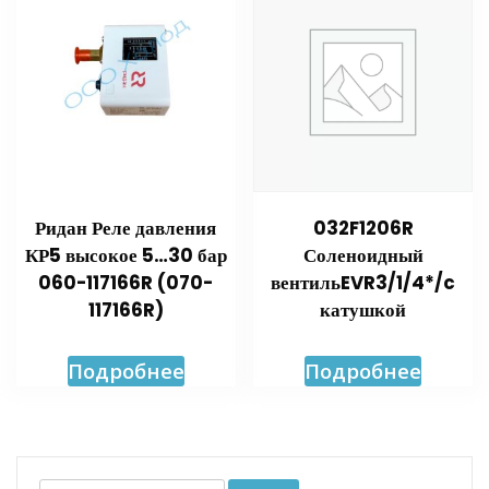
Ридан Реле давления
032F1206R
КР5 высокое 5…30 бар
Соленоидный
060-117166R (070-
вентильEVR3/1/4*/c
117166R)
катушкой
Подробнее
Подробнее