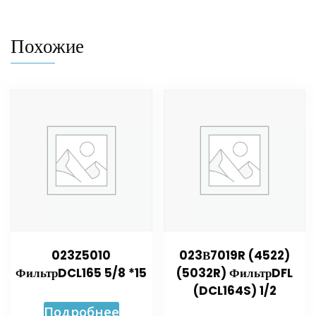
Похожие
023Z5010
023В7019R (4522)
ФильтрDCL165 5/8 *15
(5032R) ФильтрDFL
(DCL164S) 1/2
Подробнее