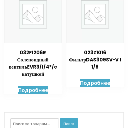
032F1206R
023Z1016
Соленоидный
ФильтрDAS309SV-V 1
вентильEVR3/1/4*/c
1/8
катушкой
Подробнее
Подробнее
Искать:
Поиск