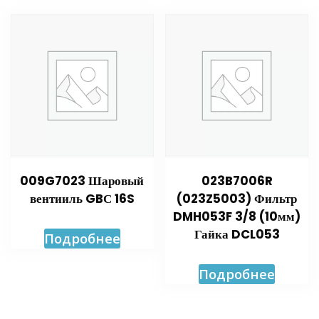
009G7023 Шаровый
023B7006R
вентииль GBС 16S
(023Z5003) Фильтр
DMH053F 3/8 (10мм)
Гайка DCL053
Подробнее
Подробнее