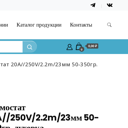
нии
Каталог продукции
Контакты
0,00 ₽
0
тат 20А//250V/2.2m/23мм 50-350гр.
мостат
А//250V/2.2m/23мм 50-