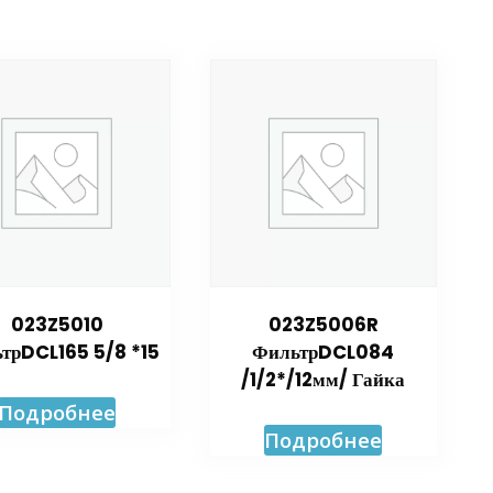
023Z5010
023Z5006R
трDCL165 5/8 *15
ФильтрDCL084
/1/2*/12мм/ Гайка
Подробнее
Подробнее