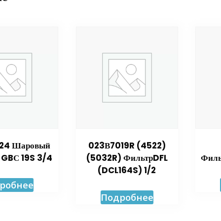
24 Шаровый
023В7019R (4522)
 GBС 19S 3/4
(5032R) ФильтрDFL
Филь
(DCL164S) 1/2
робнее
Подробнее