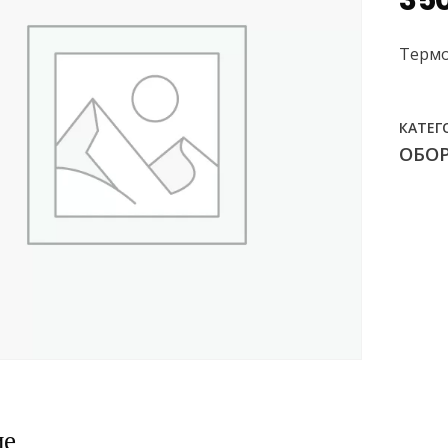
350
Термо
КАТЕГ
ОБО
ие