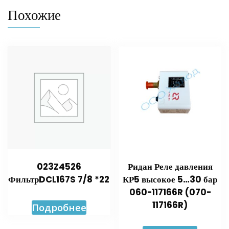
Похожие
023Z4526
Ридан Реле давления
ФильтрDCL167S 7/8 *22
КР5 высокое 5…30 бар
060-117166R (070-
117166R)
Подробнее