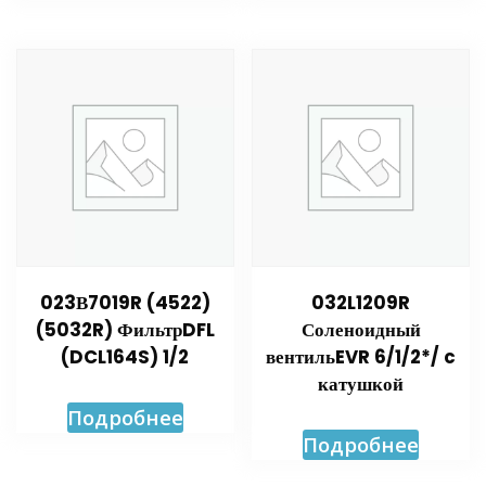
023В7019R (4522)
032L1209R
(5032R) ФильтрDFL
Соленоидный
(DCL164S) 1/2
вентильEVR 6/1/2*/ c
катушкой
Подробнее
Подробнее