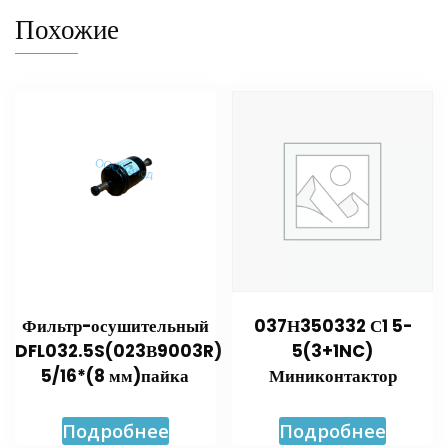
Похожие
Фильтр-осушительный
037Н350332 С1 5-
DFL032.5S(023В9003R)
5(3+1NC)
5/16*(8 мм)пайка
Миниконтактор
Подробнее
Подробнее