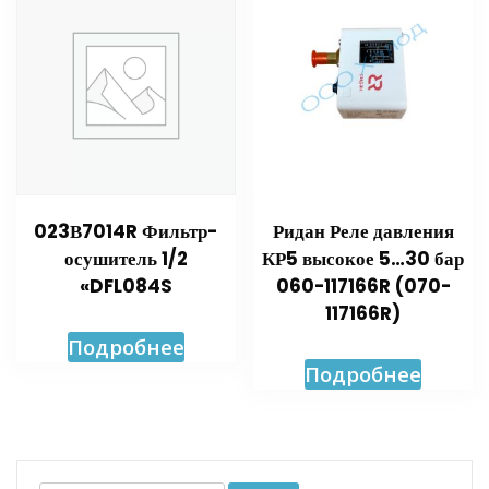
023В7014R Фильтр-
Ридан Реле давления
осушитель 1/2
КР5 высокое 5…30 бар
«DFL084S
060-117166R (070-
117166R)
Подробнее
Подробнее