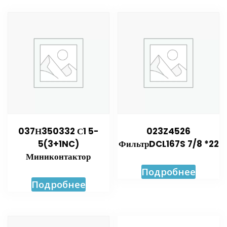
037Н350332 С1 5-
023Z4526
5(3+1NC)
ФильтрDCL167S 7/8 *22
Миниконтактор
Подробнее
Подробнее