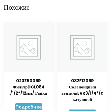
Похожие
023Z5006R
032F1206R
ФильтрDCL084
Соленоидный
/1/2*/12мм/ Гайка
вентильEVR3/1/4*/c
катушкой
Подробнее