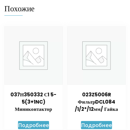
Похожие
037Н350332 С1 5-
023Z5006R
5(3+1NC)
ФильтрDCL084
Миниконтактор
/1/2*/12мм/ Гайка
Подробнее
Подробнее