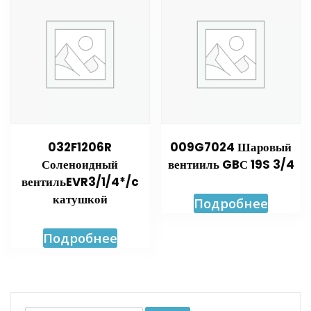
032F1206R
009G7024 Шаровый
Соленоидный
вентииль GBС 19S 3/4
вентильEVR3/1/4*/c
катушкой
Подробнее
Подробнее