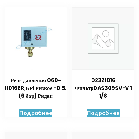
Реле давления 060-
023Z1016
110166R,КР1 низкое -0.5.
ФильтрDAS309SV-V 1
(6 бар) Ридан
1/8
Подробнее
Подробнее