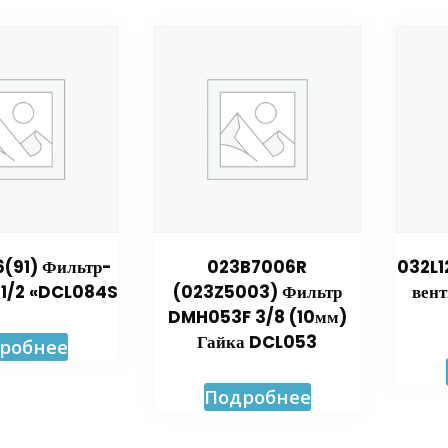
(91) Фильтр-
023B7006R
032L1
 1/2 «DCL084S
(023Z5003) Фильтр
вент
DMH053F 3/8 (10мм)
Гайка DCL053
робнее
Подробнее