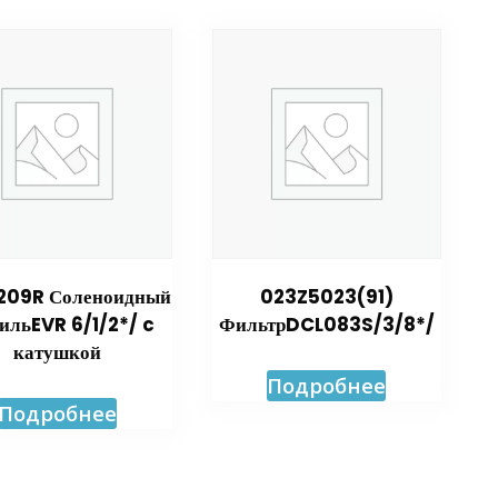
209R Соленоидный
023Z5023(91)
ильEVR 6/1/2*/ c
ФильтрDCL083S/3/8*/
катушкой
Подробнее
Подробнее