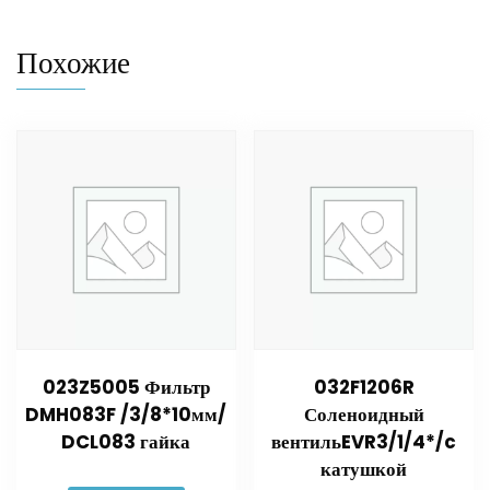
Похожие
023Z5005 Фильтр
032F1206R
DMH083F /3/8*10мм/
Соленоидный
DCL083 гайка
вентильEVR3/1/4*/c
катушкой